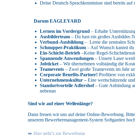
Deine Deutsch-Sprachkenntnisse sind bereits au
Darum EAGLEYARD
Lernen im Vordergrund
– Erhalte Unterstützun
Ausbilderteam
– Du hast ein großes Ausbilder-Te
Verbund-Ausbildung
– Lerne die zentralen Sch
Schnupper-Praktikum
– Auf Wunsch kannst du 
Ein-Schicht-Betrieb
–Keine Regel-Schichtdienst
Spannende Anwendungen
– Unsere Laser werd
Jobticket
– Wir übernehmen vollständig die Koste
Teamevents
– Zwei große Teamevents im Jahr und
Corporate Benefits-Partner!
Profitiere von exk
Unternehmenskultur –
Eine wertschätzende und
Standortvorteile Adlershof
– Gute Anbindung an 
nebenan
Sind wir auf einer Wellenlänge?
Dann freuen wir uns auf deine Online-Bewerbung. Bitte 
unserem Bewerbermanagement-System Softgarden hoc
➡️ Hier geht’s zur Bewerbung