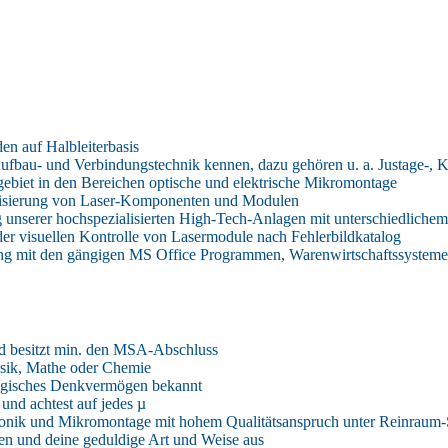
en auf Halbleiterbasis
Aufbau- und Verbindungstechnik kennen, dazu gehören u. a. Justage-, 
ebiet in den Bereichen optische und elektrische Mikromontage
terisierung von Laser-Komponenten und Modulen
unserer hochspezialisierten High-Tech-Anlagen mit unterschiedliche
der visuellen Kontrolle von Lasermodule nach Fehlerbildkatalog
g mit den gängigen MS Office Programmen, Warenwirtschaftssystemen u
und besitzt min. den MSA-Abschluss
ysik, Mathe oder Chemie
 logisches Denkvermögen bekannt
 und achtest auf jedes µ
onik und Mikromontage mit hohem Qualitätsanspruch unter Reinraum-
en und deine geduldige Art und Weise aus