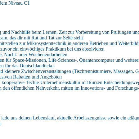
f dem Niveau C1
g und Nachhilfe beim Lernen, Zeit zur Vorbereitung von Prüfungen und
am, das dir mit Rat und Tat zur Seite steht
nittstellen zur Mikrosystemtechnik in anderen Betrieben und Weiterbil
zuvor ein einwöchiges Praktikum bei uns absolvieren
e, Nacht- oder Wochenendarbeiten
en für Space-Missionen, Life-Sciences-, Quantencomputer und weit
n für das Deutschlandticket
 kleinere Zwischenveranstaltungen (Tischtennisturniere, Massagen, Gr
lusiven Rabatten und Angeboten
 kooperative Techie-Unternehmenskultur mit kurzen Entscheidungswe
den öffentlichen Nahverkehr, mitten im Innovations- und Forschungs-
lade uns deinen Lebenslauf, aktuelle Arbeitszeugnisse sowie ein adäqu
h